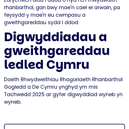
Edrychwch isod i ddod o hyd i'ch rhwydwaith
rhanbarthol, gan bwy mae'n cael ei arwain, pa
feysydd y mae'n eu cwmpasu a
gweithgareddau sydd i ddod.
Digwyddiadau a
gweithgareddau
ledled Cymru
Daeth Rhwydweithiau Rhagoriaeth Rhanbarthol
Gogledd a De Cymru ynghyd ym mis
Tachwedd 2025 ar gyfer digwyddiad wyneb yn
wyneb.