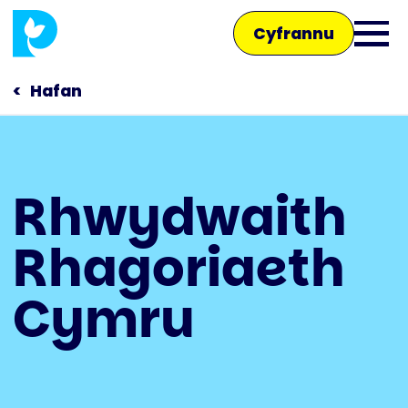
Skip
Cyfrannu
to
Ope
main
main
content
Hafan
men
Main
Rhwydwaith
navigation
Siaradwch â ni
Rhagoriaeth
Siop
Cymru