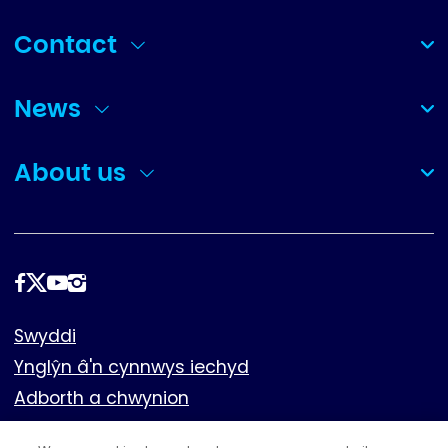
Contact
(collapsed)
News
(collapsed)
About us
(collapsed)
Dilynwch
ni
Footer
Swyddi
Ynglŷn â'n cynnwys iechyd
Adborth a chwynion
Cwcis