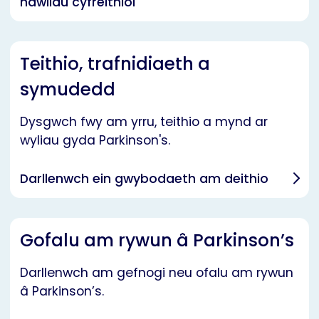
hawliau cyfreithiol
Teithio, trafnidiaeth a
symudedd
Dysgwch fwy am yrru, teithio a mynd ar
wyliau gyda Parkinson's.
Darllenwch ein gwybodaeth am deithio
Gofalu am rywun â Parkinson’s
Darllenwch am gefnogi neu ofalu am rywun
â Parkinson’s.