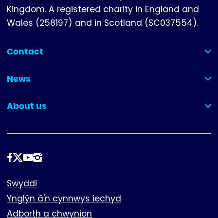
Kingdom. A registered charity in England and
Wales (258197) and in Scotland (SC037554).
Contact
(collapsed)
News
(collapsed)
About us
(collapsed)
Dilynwch
ni
Footer
Swyddi
Ynglŷn â'n cynnwys iechyd
Adborth a chwynion