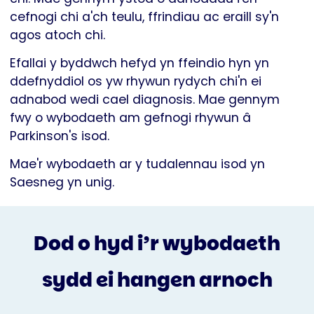
cefnogi chi a'ch teulu, ffrindiau ac eraill sy'n
agos atoch chi.
Efallai y byddwch hefyd yn ffeindio hyn yn
ddefnyddiol os yw rhywun rydych chi'n ei
adnabod wedi cael diagnosis. Mae gennym
fwy o wybodaeth am gefnogi rhywun â
Parkinson's isod.
Mae'r wybodaeth ar y tudalennau isod yn
Saesneg yn unig.
Dod o hyd i’r wybodaeth
sydd ei hangen arnoch