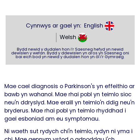
Cynnwys ar gael yn:
English
Welsh
Bydd newid y dudalen hon i’r Saesneg hefyd yn newid
dewislen y wefan. Bydd y ddewislen yn aros yn Saesneg oni
bai eich bod yn newid y dudalen hon yn ôl i’r Gymraeg.
Mae cael diagnosis o Parkinson's yn effeithio ar
bawb yn wahanol. Mae rhai pobl yn teimlo sioc
neu'n ddryslyd. Mae eraill yn teimlo'n ddig neu'n
bryderus. Mae rhai pobl yn teimlo rhyddhad i
gael esboniad am eu symptomau.
Ni waeth sut rydych chi'n teimlo, rydyn ni yma i
chi. Mae gennym ystod o adnoddau i'ch