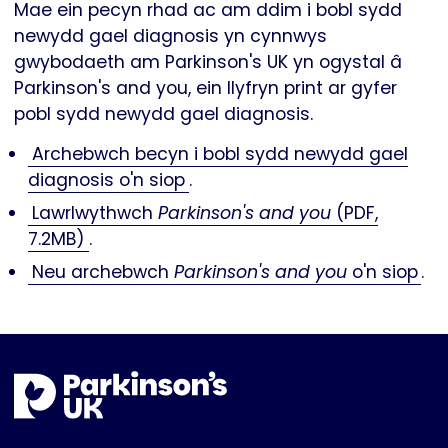
Mae ein pecyn rhad ac am ddim i bobl sydd
newydd gael diagnosis yn cynnwys
gwybodaeth am Parkinson's UK yn ogystal â
Parkinson's and you, ein llyfryn print ar gyfer
pobl sydd newydd gael diagnosis.
Archebwch becyn i bobl sydd newydd gael
diagnosis o'n siop
.
Lawrlwythwch
Parkinson's and you
(PDF,
7.2MB)
.
Neu archebwch
Parkinson's and you
o'n siop
.