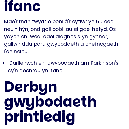
ifanc
Mae'r rhan fwyaf o bobl â'r cyflwr yn 50 oed
neu'n hŷn, ond gall pobl iau ei gael hefyd. Os
ydych chi wedi cael diagnosis yn gynnar,
gallwn ddarparu gwybodaeth a chefnogaeth
i'ch helpu.
Darllenwch ein gwybodaeth am Parkinson's
sy'n dechrau yn ifanc
.
Derbyn
gwybodaeth
printiedig