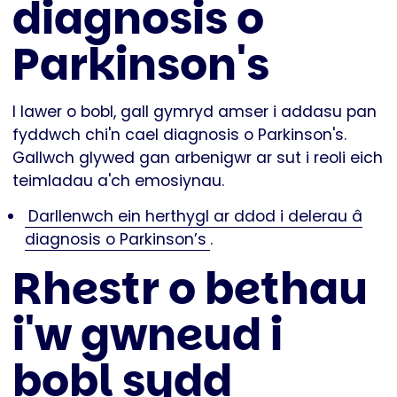
diagnosis o
Parkinson's
I lawer o bobl, gall gymryd amser i addasu pan
fyddwch chi'n cael diagnosis o Parkinson's.
Gallwch glywed gan arbenigwr ar sut i reoli eich
teimladau a'ch emosiynau.
Darllenwch ein herthygl ar ddod i delerau â
diagnosis o Parkinson’s
.
Rhestr o bethau
i'w gwneud i
bobl sydd